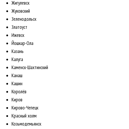
Жигулевск
Жуковский
Зеленодольск
Златоуст
Ижевск
Йошкар-Ола
Казань
Калуга
Каменск-Шахтинский
Канаш
Кашин
Королёв
Киров
Кирово-Чепецк
Красный холм
Козьмодемьянск