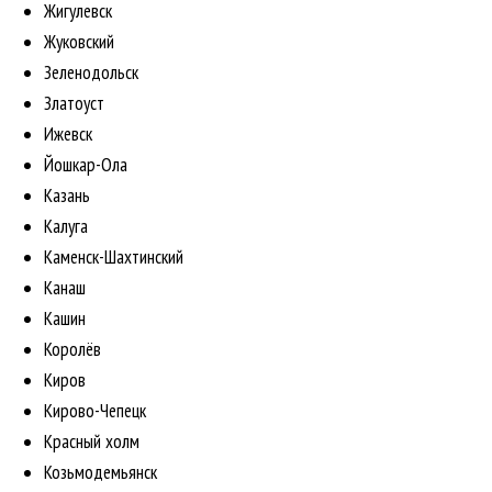
Жигулевск
Жуковский
Зеленодольск
Златоуст
Ижевск
Йошкар-Ола
Казань
Калуга
Каменск-Шахтинский
Канаш
Кашин
Королёв
Киров
Кирово-Чепецк
Красный холм
Козьмодемьянск