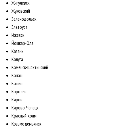
Жигулевск
Жуковский
Зеленодольск
Златоуст
Ижевск
Йошкар-Ола
Казань
Калуга
Каменск-Шахтинский
Канаш
Кашин
Королёв
Киров
Кирово-Чепецк
Красный холм
Козьмодемьянск